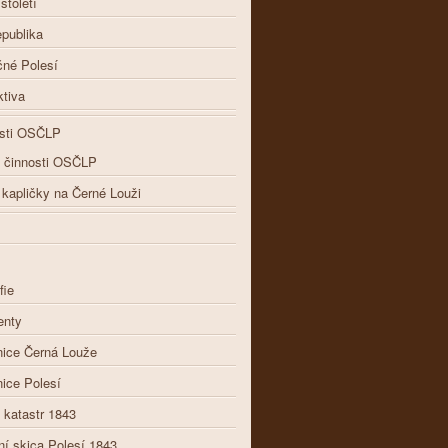
století
epublika
čné Polesí
tiva
osti OSČLP
d činnosti OSČLP
kapličky na Černé Louži
fie
nty
nice Černá Louže
ice Polesí
í katastr 1843
ní skica Polesí 1843