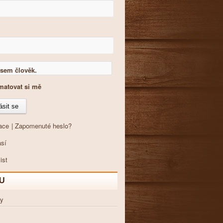
sem člověk.
atovat si mě
ace
|
Zapomenuté heslo?
U
ty