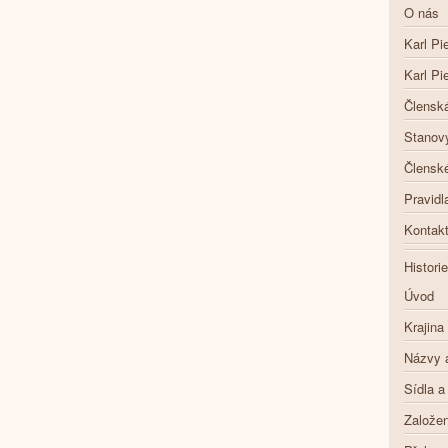
O nás
Karl Pi
Karl Pi
Členská
Stanov
Členské
Pravidl
Kontak
Historie
Úvod
Krajina
Názvy 
Sídla a
Založen