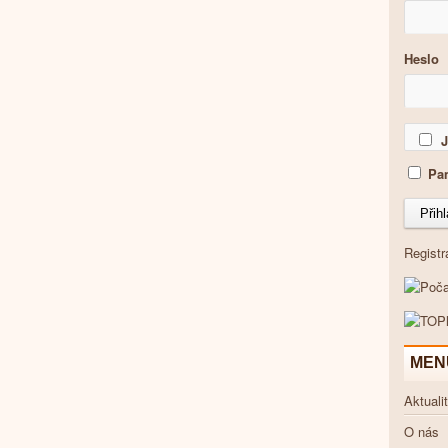
Heslo
J
Pam
Registr
MEN
Aktuali
O nás