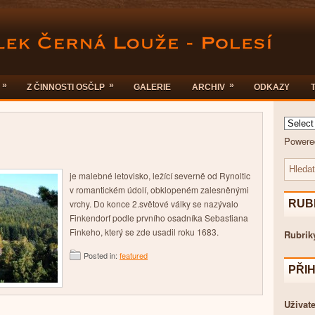
»
»
»
Z ČINNOSTI OSČLP
GALERIE
ARCHIV
ODKAZY
Powere
je malebné letovisko, ležící severně od Rynoltic
v romantickém údolí, obklopeném zalesněnými
vrchy. Do konce 2.světové války se nazývalo
RUB
Finkendorf podle prvního osadníka Sebastiana
Finkeho, který se zde usadil roku 1683.
Rubrik
Posted in:
featured
PŘI
Uživate