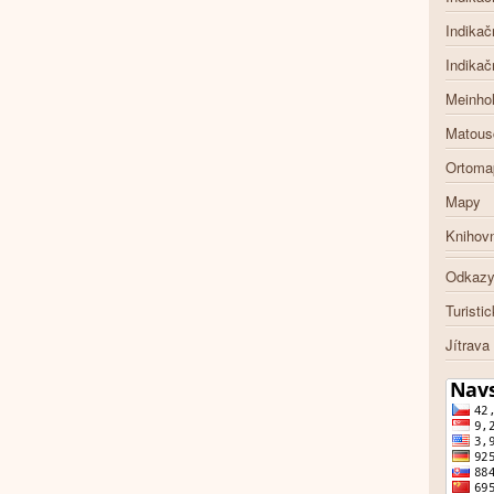
Indikač
Indikač
Meinho
Matous
Ortoma
Mapy
Knihov
Odkaz
Turisti
Jítrava