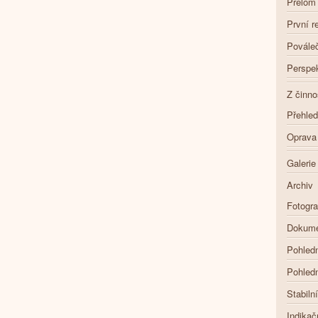
Přelom 
První r
Povále
Perspek
Z činn
Přehle
Oprava 
Galerie
Archiv
Fotogra
Dokume
Pohled
Pohledn
Stabiln
Indikač