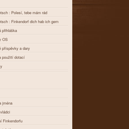
etsch : Polesí, tebe mám rád
etsch : Finkendorf dich hab ich gern
 přihláška
y OS
 příspěvky a dary
a použití dotací
ty
a jména
 vládci
í Finkendorfu