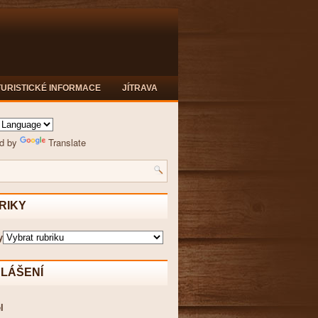
TURISTICKÉ INFORMACE
JÍTRAVA
d by
Translate
RIKY
y
HLÁŠENÍ
l