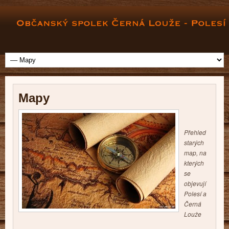
Mapy
Přehled
starých
map, na
kterých
se
objevují
Polesí a
Černá
Louže