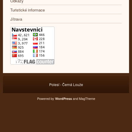
Odkazy
Turistické informace
Jítrava
Polesí - Černá Louže
Powered by
and
MagTheme
WordPress