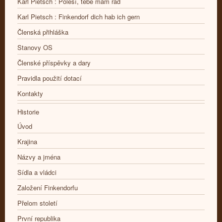
Karl Pietsch : Polesí, tebe mám rád
Karl Pietsch : Finkendorf dich hab ich gern
Členská přihláška
Stanovy OS
Členské příspěvky a dary
Pravidla použití dotací
Kontakty
Historie
Úvod
Krajina
Názvy a jména
Sídla a vládci
Založení Finkendorfu
Přelom století
První republika