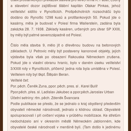
a stavební dozor zajišťoval štábní kapitán Otakar Pinkas, jehož
velitelství sídlilo v Rynolticích. Protipěchotních rozsocháčů bylo
dodáno do Rynoltic 1298 kusů a protitankových 50. Pokud jde o
kasárny, měla je budovat v Polesí firma Wallerstein, zadána byla
zakázka 28. 7. 1938. Základy kasáren, určených pro útvar SP XXIII,
by měly být patrné severozápadně od Polesí.
Číslo měla stavba 9, mělo jít o dřevěnou budovu na betonových
základech. U Petrovic měly být postaveny kanonové objekty, jejich
výstavba byla však po obsazení Rakouska Německem zrušena.
Pokud jde o vlastní obranu hranic, bylo v daném úseku velitelství
3/XXIII roty v Rynolticích, přičemž jedna rota byla umístěna v Polesí.
Velitelem roty byl škpt. Štěpán Beran.
Velitelé čet:
Por. pěch. Čeněk Zuna, ppor. pěch. pres. sl . Karel Bulíř
Ppor.pěch. přes. sl. Ladislav Jakubec a ppor.pěch.Jaroslav Urban
Účetní setniny: rtm. pěch. Zdeněk Švancara
Podle publikace se přesto, že se jednalo o kraj obydlený především
obyvateli německé národnosti, jednalo o klidnou oblast. Obyvatelé
spolupracovali i při cvičení vojska v průběhu mobilizace. Ke střetům
nedocházelo ani v okresním městě Německém Jablonném, kde
obyvatelé české národnosti v menšině byli. (Tam došlo k jedinému