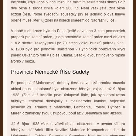
incidentu, když kdosi v noci rozbil na místním sekretariátu strany SdP
dvě okna a škoda činila kolem 200 Kč. Není však jisté, zda okna
rozbili Češi. Podle svědectví sousedky prý se jednalo o dva tmavě
oděné muže, kteří ujížděli na kolech směrem do Nádražní ulice.
V době mobilizace byla do Polesí ještě odvelena 3. rota pomocných
praporů pro zemní práce, „která prováděla zemní práce mezi objekty
1. a 2. sledu“ (zákopy jsou i po 70 letech v okolí bunkrů patrné). K 11.
6. 1938 bylo pro jednotku umístěnou v Rynolticích používáno krycí
jméno Oskar, pro rotu v Polesí Otakar. Osádku dvoustřílnového řopíku
tvořilo 7 mužů.
Provincie Německé Říše Sudety
Po podepsání Mnichovské dohody československá armáda musela
oblast opustit. Jablonné bylo obsazeno říšským vojskem až 9. října
1938. (Zde totiž končila první ústupová linie, jak bylo domluveno
britskými styčnými důstojníky z mezinárodní komise. Vojenské
posádky čs. armády z Markvartic, Lemberka, Polesí, Rynotic a
Mařenic zakončily svou ústupovou pouť až v Benátkách nad Jizerou.
Již 6. října 1938 však navštívil oblast obsazenou v prvním záboru
říšský kancléř Adolf Hitler. Navštívil Mařenice, Krompach odtud jel do
Lückendorfu, Oybina, Petrovic a Chrastavy. Kraj byl po obsazení