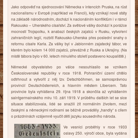
Jako odpověď na sjednocování Německa v intencích Pruska, na růst
nacionalismu v Evropě (například ve Francii), kdy vznikají nové státy
na základě národnostním, dochází k nacionálním konfliktům i v rámci
Rakousko – Uherského císařství. Za světové války dochází k porážce
mocností Trojspolku, k anabazi českých zajatců v Rusku, vytvoření
zahraničních legií, rozbití Rakousko-Uherska přes poslední snahy o
reformu císaře Karla. Za války byl v Jablonném zajatecký tábor, ve
kterém bylo kolem 14 000 zajatců, převážně z Ruska a Ukrajiny. (Na
místě tábora bylo v 60. letech minulého století postaveno koupaliště.)
Německé obyvatelstvo po válce nesouhlasilo se vznikem
Československé republiky v roce 1918. Pohraniční území chtělo
odtrhnout a vytvořit z něj tzv. Detschböhmen, se samosprávnou
provincií Deutschösterreich, a hlavním městem Libercem. Tato
provincie byla vyhlášena 29. října 1918 a skončila až vyhlášením
saintgermainského míru 10. září 1919. V průběhu dalších let se sice
situace stabilizovala, lidé se snažili žít normálním životem, mezi
českými a německými rodinami se běžně prováděly „handly“ s cílem
o prázdninách vzájemně vyučit děti jazyku sousedního národa.
Ve vesnici proběhly v roce 1933
oslavy 250. výročí obce, byla vydána