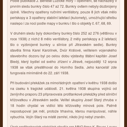
Podle publikace J. Beneše Lužické Hory – opevnění, se nacházely v
prvním sledu bunkry číslo 47 až 72. Bunkry ovšem nebyly dozbrojeny
úplně. Všechny opatřeny ručními ventilátory, pouze 8 jich však mělo
periskopy a 3 opatřeny stabilní lafetací (kulomety), umožňující střelbu
naslepo i za noci podle mapy v bunkru l šlo o objekty č. 67, 68, 69.
V druhém sledu byly dokončeny bunkry číslo 252 až 276 (většinou v
roce 1938) z nichž 8 mělo ventilátory, 2 měly periskopy a 2 lafetaci(
šlo o vyzbrojené bunkry u silnice při Jitravském sedle). Bunkry
stavěla firma Karel Karolínek, Dvůr Králové, velitelem vojenského
stavebního dozoru byl po celou dobu výstavby štábní kapitán Josef
Bledý, který bydlel od svého zřízení v Jitravě, nejpozději 12 srpna
1938 se však přestěhoval do Horního Sedla. Jeho kancelář zde
fungovala minimálně do 22. září 1938.
Při budování překážek za mimořádných opatření v květnu 1938 došlo
na úseku k tragické události. 21. května 1938 skupina vojínů od
ženijního praporu 23 připravovala protitankové překážky před silniční
křižovatkou v Jitravském sedle. Velitel skupiny Josef Starý zhruba v
18 hodin chystal ve vidlici této křižovatky minová pole. Patrně
nepostupoval jak měl, protože trhavina, kterou manipuloval, náhle
vybuchla. Vojín Starý na místě zemřel, nikdo jiný nebyl zraněn.
Úsek protitankových překážek stavěla pro MNO firma K. Pauer, Louny