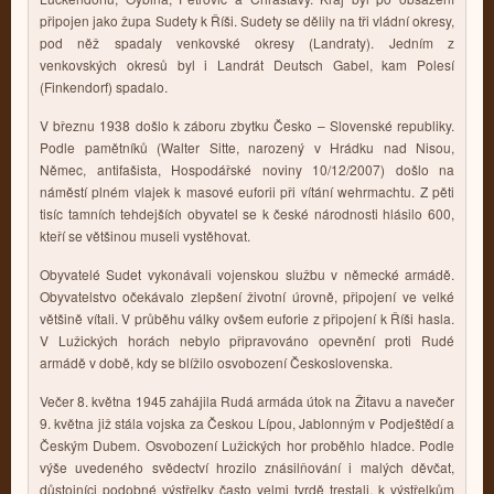
připojen jako župa Sudety k Říši. Sudety se dělily na tři vládní okresy,
pod něž spadaly venkovské okresy (Landraty). Jedním z
venkovských okresů byl i Landrát Deutsch Gabel, kam Polesí
(Finkendorf) spadalo.
V březnu 1938 došlo k záboru zbytku Česko – Slovenské republiky.
Podle pamětníků (Walter Sitte, narozený v Hrádku nad Nisou,
Němec, antifašista, Hospodářské noviny 10/12/2007) došlo na
náměstí plném vlajek k masové euforii při vítání wehrmachtu. Z pěti
tisíc tamních tehdejších obyvatel se k české národnosti hlásilo 600,
kteří se většinou museli vystěhovat.
Obyvatelé Sudet vykonávali vojenskou službu v německé armádě.
Obyvatelstvo očekávalo zlepšení životní úrovně, připojení ve velké
většině vítali. V průběhu války ovšem euforie z připojení k Říši hasla.
V Lužických horách nebylo připravováno opevnění proti Rudé
armádě v době, kdy se blížilo osvobození Československa.
Večer 8. května 1945 zahájila Rudá armáda útok na Žitavu a navečer
9. května již stála vojska za Českou Lípou, Jablonným v Podještědí a
Českým Dubem. Osvobození Lužických hor proběhlo hladce. Podle
výše uvedeného svědectví hrozilo znásilňování i malých děvčat,
důstojníci podobné výstřelky často velmi tvrdě trestali, k výstřelkům