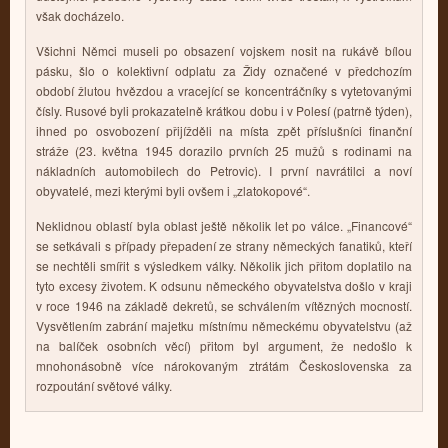
však docházelo.
Všichni Němci museli po obsazení vojskem nosit na rukávě bílou
pásku, šlo o kolektivní odplatu za Židy označené v předchozím
období žlutou hvězdou a vracející se koncentráčníky s vytetovanými
čísly. Rusové byli prokazatelně krátkou dobu i v Polesí (patrně týden),
ihned po osvobození přijížděli na místa zpět příslušníci finanční
stráže (23. května 1945 dorazilo prvních 25 mužů s rodinami na
nákladních automobilech do Petrovic). I první navrátilci a noví
obyvatelé, mezi kterými byli ovšem i „zlatokopové“.
Neklidnou oblastí byla oblast ještě několik let po válce. „Financové“
se setkávali s případy přepadení ze strany německých fanatiků, kteří
se nechtěli smířit s výsledkem války. Několik jich přitom doplatilo na
tyto excesy životem. K odsunu německého obyvatelstva došlo v kraji
v roce 1946 na základě dekretů, se schválením vítězných mocností.
Vysvětlením zabrání majetku místnímu německému obyvatelstvu (až
na balíček osobních věcí) přitom byl argument, že nedošlo k
mnohonásobně více nárokovaným ztrátám Československa za
rozpoutání světové války.