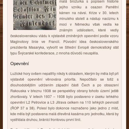
malá brožurka s popisem historie
jejího vzniku a osazen Pamětní
kámen na návsi. Krize v 30. letech
minulého století a nástup nacizmu k
moci v Německu však vedla ke
známým událostem, které vedly
československou vládu k výstavbě zmíněných opevnění podle vzoru
Maginotovy linie ve Francii. Původní idea československého
prezidenta Masaryka, vytvořit ve Střední Evropě demokratický stát
typu Švýcarské konfederace, z mnoha důvodů neuspěla.
Opevnění
Lužické hory ovšem nepatřily nikdy k oblastem, kterým by měla být při
výstavbě opevnění věnována priorita. Nepočítalo se totiž s
dlouhodobějším udržením západní části Čech a po obsazení
Rakouska v březnu 1938 se perspektivy obrany tohoto území ještě
zhoršovaly. V letech 1937 – 1938 bylo postaveno v úseku lehkého
opevnění L2 Petrovice a L3 Jitrava celkem na 110 lehkých pevností
(ŘOP 37 a 38). Polesí bylo dokonce naznačeno jako jedno z míst,
kde měla být postavena malá dřevěná kasárna pro jednotku, která by
vystřídala druhou, bránící frontovou první linii.