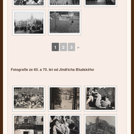
1
2
3
►
Fotografie ze 60. a 70. let od Jindřicha Bludského