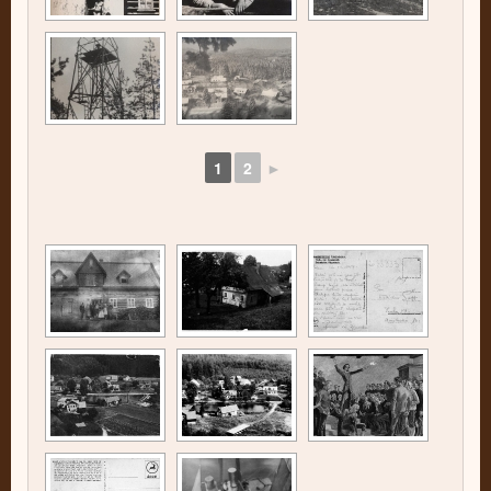
1
2
►