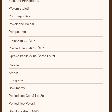
Založení Finkendorfu
Přelom století
První republika
Poválečné Polesí
Perspektiva
Z činnosti OSČLP
Přehled činnosti OSČLP
Oprava kapličky na Černé Louži
Galerie
Archiv
Fotografie
Dokumenty
Pohlednice Černá Louže
Pohlednice Polesí
Stabilní katastr 1843