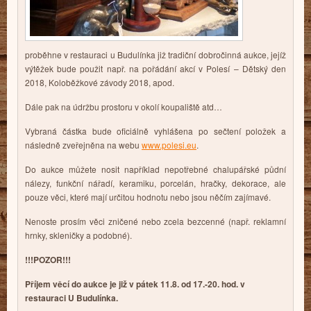
proběhne v restauraci u Budulínka již tradiční dobročinná aukce, jejíž
výtěžek bude použit např. na pořádání akcí v Polesí – Dětský den
2018, Koloběžkové závody 2018, apod.
Dále pak na údržbu prostoru v okolí koupaliště atd…
Vybraná částka bude oficiálně vyhlášena po sečtení položek a
následně zveřejněna na webu
www.polesi.eu
.
Do aukce můžete nosit například nepotřebné chalupářské půdní
nálezy, funkční nářadí, keramiku, porcelán, hračky, dekorace, ale
pouze věci, které mají určitou hodnotu nebo jsou něčím zajímavé.
Nenoste prosím věci zničené nebo zcela bezcenné (např. reklamní
hrnky, skleničky a podobné).
!!!POZOR!!!
Příjem věcí do aukce je již v pátek 11.8. od 17.-20. hod. v
restauraci
U Budulínka.