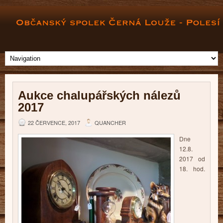
Aukce chalupářských nálezů
2017
22 ČERVENCE, 2017
QUANCHER
Dne
12.8.
2017 od
18. hod.