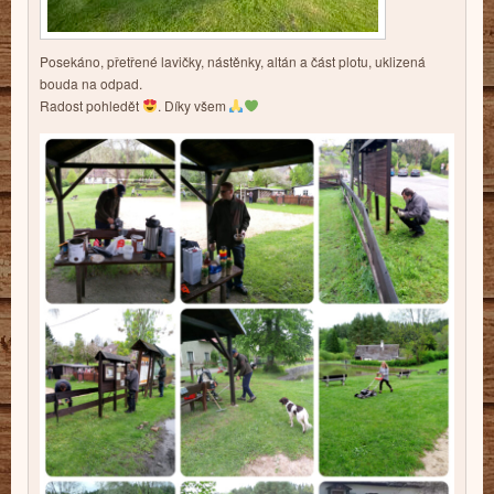
Posekáno, přetřené lavičky, nástěnky, altán a část plotu, uklizená
bouda na odpad.
Radost pohledět
. Díky všem