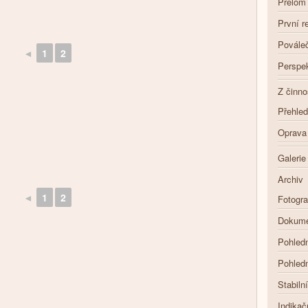
Přelom 
První r
Povále
◄
1
2
Perspek
Z činn
Přehle
Oprava 
Galerie
Archiv
◄
1
2
Fotogra
Dokume
Pohled
Pohledn
Stabiln
Indikač