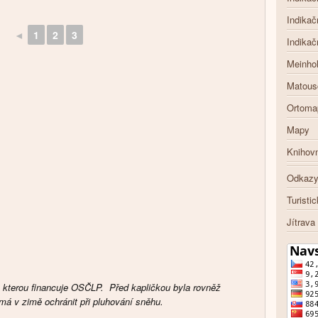
Indikač
◄
1
2
3
Indikač
Meinho
Matous
Ortoma
Mapy
Knihov
Odkaz
Turisti
Jítrava
y, kterou financuje OSČLP. Před kapličkou byla rovněž
 má v zimě ochránit při pluhování sněhu.