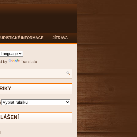
TURISTICKÉ INFORMACE
JÍTRAVA
d by
Translate
RIKY
y
HLÁŠENÍ
l