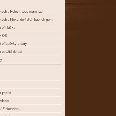
etsch : Polesí, tebe mám rád
etsch : Finkendorf dich hab ich gern
 přihláška
y OS
 příspěvky a dary
a použití dotací
ty
a jména
 vládci
í Finkendorfu