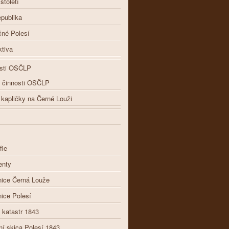
století
epublika
čné Polesí
tiva
osti OSČLP
d činnosti OSČLP
kapličky na Černé Louži
fie
nty
nice Černá Louže
ice Polesí
í katastr 1843
ní skica Polesí 1843