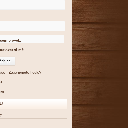
sem člověk.
atovat si mě
ace
|
Zapomenuté heslo?
U
ty