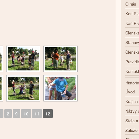
O nás
Karl Pi
Karl Pi
Členská
Stanov
Členské
Pravidl
Kontak
Historie
Úvod
Krajina
Názvy 
1
2
9
10
11
12
Sídla a
Založen