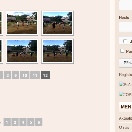
Heslo
J
Pam
Registr
1
2
9
10
11
12
MEN
Aktuali
◄
1
2
4
5
6
O nás