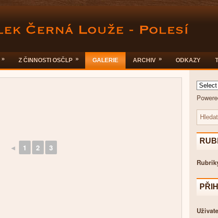
»
»
»
Z ČINNOSTI OSČLP
GALERIE
ARCHIV
ODKAZY
Powere
RUB
◄
1
2
3
Rubrik
PŘI
Uživate