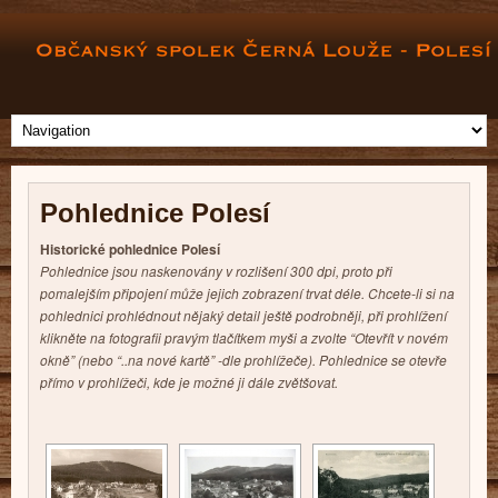
Pohlednice Polesí
Historické pohlednice Polesí
Pohlednice jsou naskenovány v rozlišení 300 dpi, proto při
pomalejším připojení může jejich zobrazení trvat déle. Chcete-li si na
pohlednici prohlédnout nějaký detail ještě podrobněji, při prohlížení
klikněte na fotografii pravým tlačítkem myši a zvolte “Otevřít v novém
okně” (nebo “..na nové kartě” -dle prohlížeče). Pohlednice se otevře
přímo v prohlížeči, kde je možné ji dále zvětšovat.