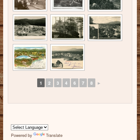
1
2
3
4
6
7
8
►
Powered by
Translate